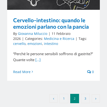
Cervello-intestino: quando le
emozioni parlano con la pancia
By
Giovanna Miluccio
|
11 Febbraio
2026
|
Categories:
Medicina e Ricerca
|
Tags:
cervello
,
emozioni
,
intestino
“Perché le persone sensibili soffrono di gastrite?”
Quante volte
[...]
Read More
0
1
2
3