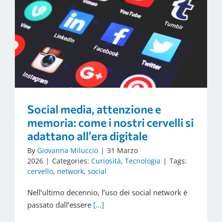
Social media, attenzione e
memoria: come i nostri cervelli si
adattano all’era digitale
By
Giovanna Miluccio
|
31 Marzo
2026
|
Categories:
Curiosità
,
Tecnologia
|
Tags:
cervello
,
network
,
social
Nell’ultimo decennio, l’uso dei social network è
passato dall’essere
[...]