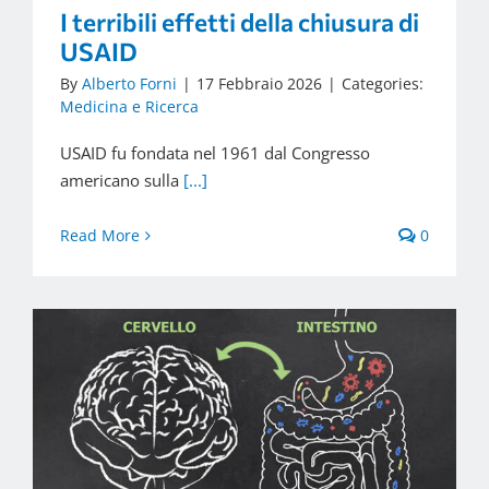
I terribili effetti della chiusura di
USAID
By
Alberto Forni
|
17 Febbraio 2026
|
Categories:
Medicina e Ricerca
USAID fu fondata nel 1961 dal Congresso
americano sulla
[...]
Read More
0