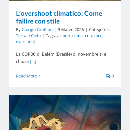
L’overshoot climatico: Come
fallire con stile
By
Giorgio Graffino
|
9 Marzo 2026
|
Categories:
Terra e Cielo
|
Tags:
azione
,
clima
,
cop
,
ipcc
,
overshoot
La COP30 di Belém (Brasile) di novembre si è
chiusa
[...]
Read More
0