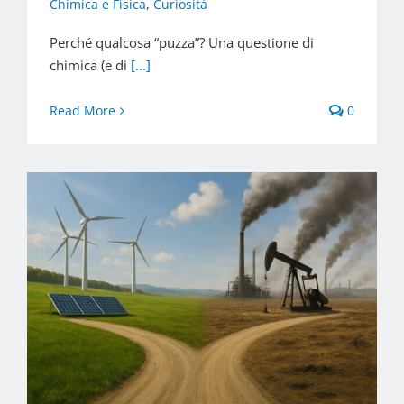
Chimica e Fisica
,
Curiosità
Perché qualcosa “puzza”? Una questione di
chimica (e di
[...]
Read More
0