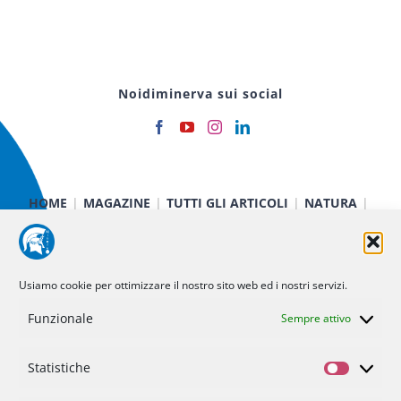
Noidiminerva sui social
HOME
MAGAZINE
TUTTI GLI ARTICOLI
NATURA
CIBO E SALUTE
TECNOLOGIA
TERRA E CIELO
CHIMICA E FISICA
MEDICINA E RICERCA
CURIOSITÀ
INIZIATIVE
CHI SIAMO
Usiamo cookie per ottimizzare il nostro sito web ed i nostri servizi.
NOI DI MINERVA
STATUTO
SOSTIENICI
CONTATTI
Funzionale
Sempre attivo
Politica dei cookie (UE)
Statistiche
Statisti