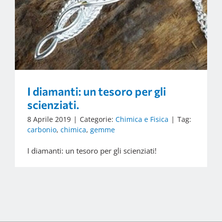
I diamanti: un tesoro per gli
scienziati.
8 Aprile 2019
|
Categorie:
Chimica e Fisica
|
Tag:
carbonio
,
chimica
,
gemme
I diamanti: un tesoro per gli scienziati!