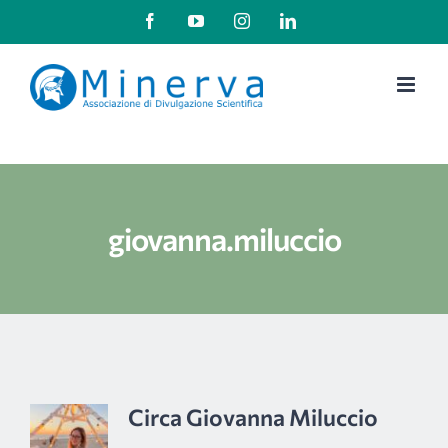
Salta
Facebook
YouTube
Instagram
LinkedIn
al
contenuto
giovanna.miluccio
Circa
Giovanna Miluccio