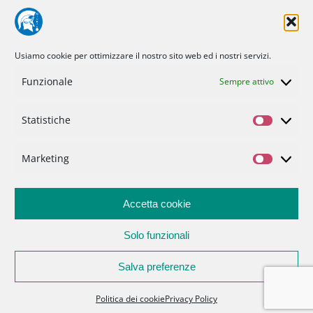
CIBO E SALUTE
TECNOLOGIA
TERRA E CIELO
CHIMICA E FISICA
MEDICINA E RICERCA
CURIOSITÀ
INIZIATIVE
CHI SIAMO
Usiamo cookie per ottimizzare il nostro sito web ed i nostri servizi.
NOI DI MINERVA
STATUTO
SOSTIENICI
CONTATTI
Funzionale
Sempre attivo
Statistiche
Politica dei cookie (UE)
Statisti
Privacy Policy
Marketing
Marketi
Accetta cookie
Solo funzionali
Salva preferenze
Associazione Noidiminerva |
info@noidiminerva.it
Politica dei cookie
Privacy Policy