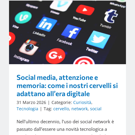
Social media, attenzione e
memoria: come i nostri cervelli si
adattano all’era digitale
31 Marzo 2026
|
Categorie:
Curiosità
,
Tecnologia
|
Tag:
cervello
,
network
,
social
Nell’ultimo decennio, l’uso dei social network è
passato dall’essere una novità tecnologica a