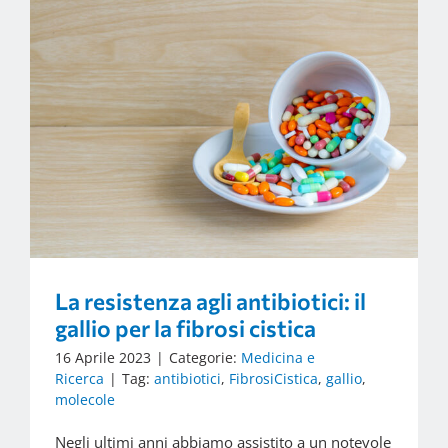
La resistenza agli antibiotici: il
gallio per la fibrosi cistica
16 Aprile 2023
|
Categorie:
Medicina e
Ricerca
|
Tag:
antibiotici
,
FibrosiCistica
,
gallio
,
molecole
Negli ultimi anni abbiamo assistito a un notevole