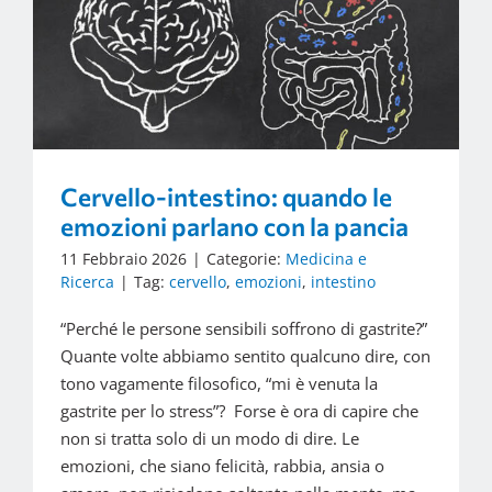
Cervello-intestino: quando le
emozioni parlano con la pancia
11 Febbraio 2026
|
Categorie:
Medicina e
Ricerca
|
Tag:
cervello
,
emozioni
,
intestino
“Perché le persone sensibili soffrono di gastrite?”
Quante volte abbiamo sentito qualcuno dire, con
tono vagamente filosofico, “mi è venuta la
gastrite per lo stress”? Forse è ora di capire che
non si tratta solo di un modo di dire. Le
emozioni, che siano felicità, rabbia, ansia o