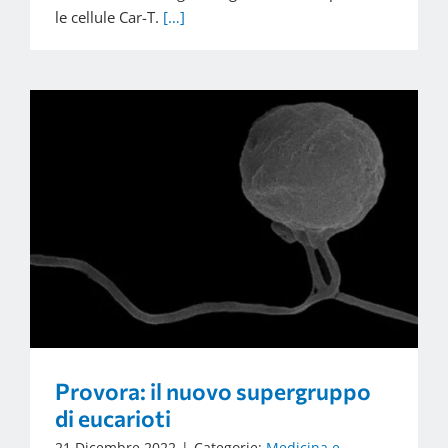
le cellule Car-T.
[…]
Provora: il nuovo supergruppo
di eucarioti
21 Dicembre 2022
|
Categorie:
Medicina e