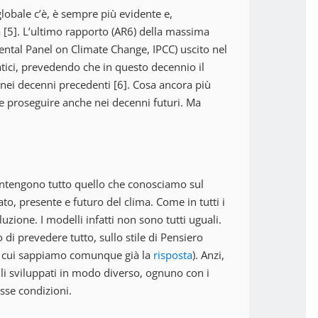
obale c’è, è sempre più evidente e,
a [5]. L’ultimo rapporto (AR6) della massima
ental Panel on Climate Change, IPCC) uscito nel
atici, prevedendo che in questo decennio il
nei decenni precedenti [6]. Cosa ancora più
e proseguire anche nei decenni futuri. Ma
ntengono tutto quello che conosciamo sul
ato, presente e futuro del clima. Come in tutti i
zione. I modelli infatti non sono tutti uguali.
di prevedere tutto, sullo stile di Pensiero
di cui sappiamo comunque già la
risposta
). Anzi,
lli sviluppati in modo diverso, ognuno con i
esse condizioni.