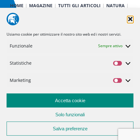
HOME
MAGAZINE
TUTTI GLI ARTICOLI
NATURA
CIBO E SALUTE
TECNOLOGIA
TERRA E CIELO
CHIMICA E FISICA
MEDICINA E RICERCA
CURIOSITÀ
INIZIATIVE
CHI SIAMO
Usiamo cookie per ottimizzare il nostro sito web ed i nostri servizi.
NOI DI MINERVA
STATUTO
SOSTIENICI
CONTATTI
Funzionale
Sempre attivo
Statistiche
Politica dei cookie (UE)
Statisti
Privacy Policy
Marketing
Marketi
Accetta cookie
Solo funzionali
Salva preferenze
Associazione Noidiminerva |
info@noidiminerva.it