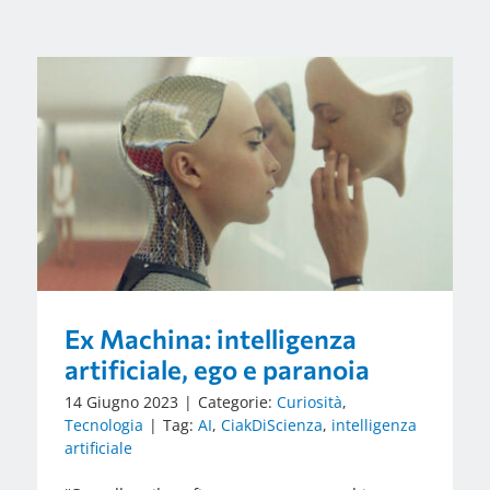
Ex Machina: intelligenza
artificiale, ego e paranoia
14 Giugno 2023
|
Categorie:
Curiosità
,
Tecnologia
|
Tag:
AI
,
CiakDiScienza
,
intelligenza
artificiale