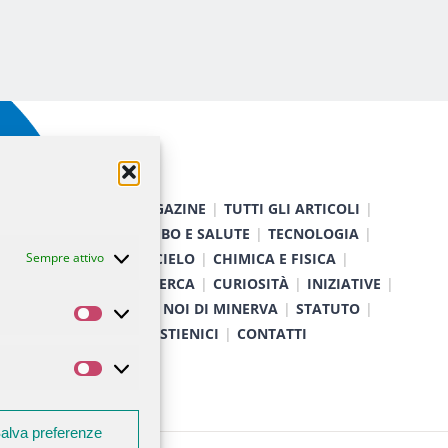
HOME
MAGAZINE
TUTTI GLI ARTICOLI
NATURA
CIBO E SALUTE
TECNOLOGIA
Sempre attivo
TERRA E CIELO
CHIMICA E FISICA
MEDICINA E RICERCA
CURIOSITÀ
INIZIATIVE
CHI SIAMO
NOI DI MINERVA
STATUTO
Statistiche
SOSTIENICI
CONTATTI
Marketing
alva preferenze