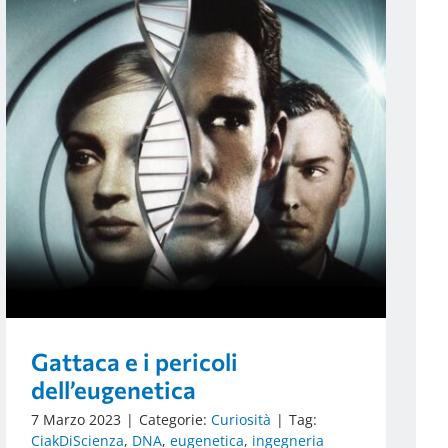
Gattaca e i pericoli
dell’eugenetica
7 Marzo 2023
|
Categorie:
Curiosità
|
Tag:
CiakDiScienza
,
DNA
,
eugenetica
,
ingegneria