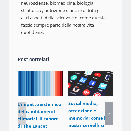
neuroscienze, biomedicina, biologia
strutturale, nutrizione e anche di tutti gli
altri aspetti della scienza e di come questa
faccia sempre parte della nostra vita
quotidiana.
Post correlati
Social media,
L’impatto sistemico
attenzione e
Odor
dei cambiamenti
memoria: come i
26 Ma
climatici. Il report
Comm
nostri cervelli si
di The Lancet