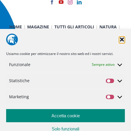
HOME
MAGAZINE
TUTTI GLI ARTICOLI
NATURA
CIBO E SALUTE
TECNOLOGIA
TERRA E CIELO
CHIMICA E FISICA
MEDICINA E RICERCA
CURIOSITÀ
INIZIATIVE
CHI SIAMO
Usiamo cookie per ottimizzare il nostro sito web ed i nostri servizi.
NOI DI MINERVA
STATUTO
SOSTIENICI
CONTATTI
Funzionale
Sempre attivo
Statistiche
Politica dei cookie (UE)
Statisti
Privacy Policy
Marketing
Marketi
Accetta cookie
Solo funzionali