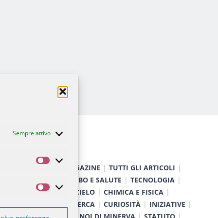
Sempre attivo
Statistiche
HOME
MAGAZINE
TUTTI GLI ARTICOLI
NATURA
CIBO E SALUTE
TECNOLOGIA
Marketing
TERRA E CIELO
CHIMICA E FISICA
MEDICINA E RICERCA
CURIOSITÀ
INIZIATIVE
CHI SIAMO
NOI DI MINERVA
STATUTO