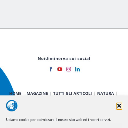
Noidiminerva sui social
HOME
MAGAZINE
TUTTI GLI ARTICOLI
NATURA
CIBO E SALUTE
TECNOLOGIA
TERRA E CIELO
CHIMICA E FISICA
MEDICINA E RICERCA
CURIOSITÀ
INIZIATIVE
CHI SIAMO
Usiamo cookie per ottimizzare il nostro sito web ed i nostri servizi.
NOI DI MINERVA
STATUTO
SOSTIENICI
CONTATTI