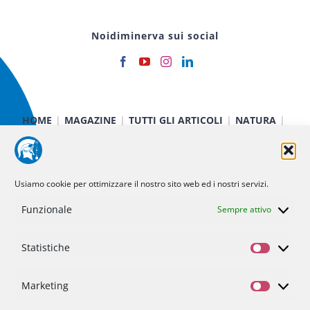
Noidiminerva sui social
HOME
MAGAZINE
TUTTI GLI ARTICOLI
NATURA
CIBO E SALUTE
TECNOLOGIA
TERRA E CIELO
CHIMICA E FISICA
MEDICINA E RICERCA
CURIOSITÀ
INIZIATIVE
CHI SIAMO
Usiamo cookie per ottimizzare il nostro sito web ed i nostri servizi.
NOI DI MINERVA
STATUTO
SOSTIENICI
CONTATTI
Funzionale
Sempre attivo
Politica dei cookie (UE)
Statistiche
Statisti
Privacy Policy
Marketing
Marketi