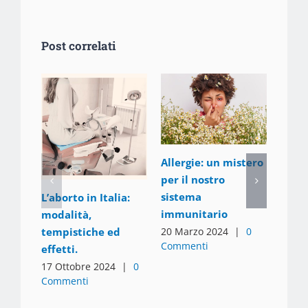
Post correlati
Allergie: un mistero
per il nostro
iPSC:
sistema
L’aborto in Italia:
cellu
immunitario
modalità,
11 Ge
20 Marzo 2024
|
0
tempistiche ed
Comm
Commenti
effetti.
17 Ottobre 2024
|
0
Commenti