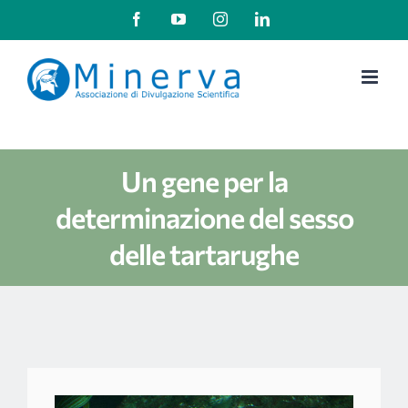
Salta
Facebook
YouTube
Instagram
LinkedIn
al
contenuto
Un gene per la
determinazione del sesso
delle tartarughe
Ingrandisci