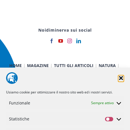
Noidiminerva sui social
HOME
MAGAZINE
TUTTI GLI ARTICOLI
NATURA
CIBO E SALUTE
TECNOLOGIA
TERRA E CIELO
CHIMICA E FISICA
MEDICINA E RICERCA
CURIOSITÀ
INIZIATIVE
CHI SIAMO
Usiamo cookie per ottimizzare il nostro sito web ed i nostri servizi.
NOI DI MINERVA
STATUTO
SOSTIENICI
CONTATTI
Funzionale
Sempre attivo
Politica dei cookie (UE)
Statistiche
Statisti