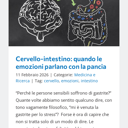
Cervello-intestino: quando le
emozioni parlano con la pancia
11 Febbraio 2026
|
Categorie:
Medicina e
Ricerca
|
Tag:
cervello
,
emozioni
,
intestino
“Perché le persone sensibili soffrono di gastrite?”
Quante volte abbiamo sentito qualcuno dire, con
tono vagamente filosofico, “mi è venuta la
gastrite per lo stress”? Forse è ora di capire che
non si tratta solo di un modo di dire. Le