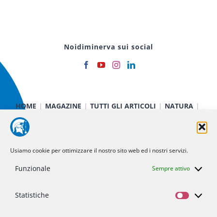
Noidiminerva sui social
HOME
MAGAZINE
TUTTI GLI ARTICOLI
NATURA
CIBO E SALUTE
TECNOLOGIA
TERRA E CIELO
CHIMICA E FISICA
MEDICINA E RICERCA
CURIOSITÀ
INIZIATIVE
CHI SIAMO
Usiamo cookie per ottimizzare il nostro sito web ed i nostri servizi.
NOI DI MINERVA
STATUTO
SOSTIENICI
CONTATTI
Funzionale
Sempre attivo
Statistiche
Politica dei cookie (UE)
Statisti
Privacy Policy