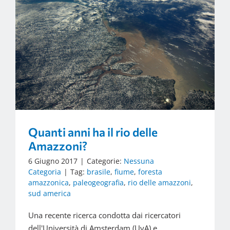
Quanti anni ha il rio delle
Amazzoni?
6 Giugno 2017
|
Categorie:
Nessuna
Categoria
|
Tag:
brasile
,
fiume
,
foresta
amazzonica
,
paleogeografia
,
rio delle amazzoni
,
sud america
Una recente ricerca condotta dai ricercatori
dell'Università di Amsterdam (UvA) e