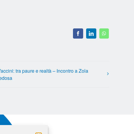
Facebook
LinkedIn
WhatsApp
accini: tra paure e realtà – Incontro a Zola
edosa