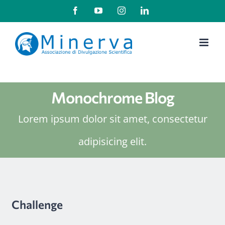
Salta
Facebook
YouTube
Instagram
LinkedIn
al
contenuto
Monochrome Blog
Lorem ipsum dolor sit amet, consectetur
adipisicing elit.
Challenge