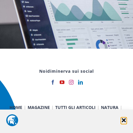
Noidiminerva sui social
HOME
MAGAZINE
TUTTI GLI ARTICOLI
NATURA
CIBO E SALUTE
TECNOLOGIA
TERRA E CIELO
CHIMICA E FISICA
MEDICINA E RICERCA
CURIOSITÀ
INIZIATIVE
CHI SIAMO