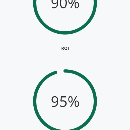
90%
ROI
95%