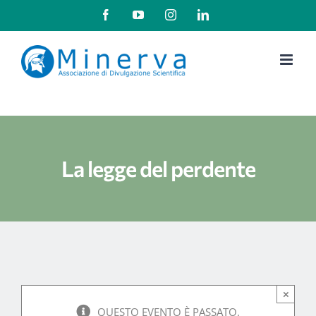
Salta
Facebook
YouTube
Instagram
LinkedIn
al
contenuto
La legge del perdente
×
QUESTO EVENTO È PASSATO.