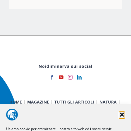
Noidiminerva sui social
HOME
MAGAZINE
TUTTI GLI ARTICOLI
NATURA
CIBO E SALUTE
TECNOLOGIA
TERRA E CIELO
CHIMICA E FISICA
MEDICINA E RICERCA
CURIOSITÀ
INIZIATIVE
CHI SIAMO
Usiamo cookie per ottimizzare il nostro sito web ed i nostri servizi.