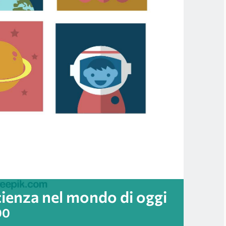
ienza nel mondo di oggi
00