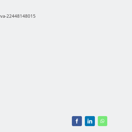
nerva-22448148015
Facebook
LinkedIn
WhatsApp