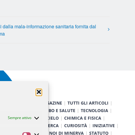
i dalla mala-informazione sanitaria fornita dal
rma
HOME
MAGAZINE
TUTTI GLI ARTICOLI
NATURA
CIBO E SALUTE
TECNOLOGIA
TERRA E CIELO
CHIMICA E FISICA
Sempre attivo
MEDICINA E RICERCA
CURIOSITÀ
INIZIATIVE
CHI SIAMO
NOI DI MINERVA
STATUTO