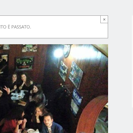
×
TO È PASSATO.