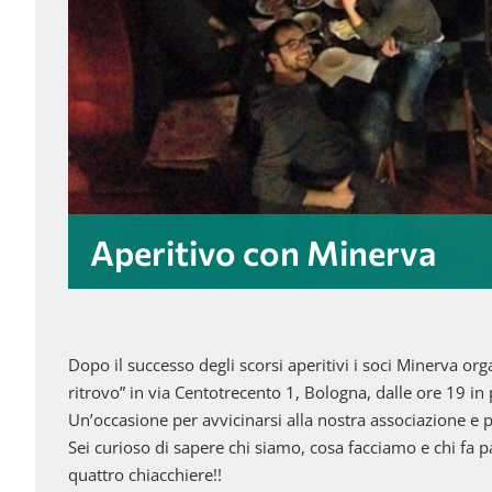
Aperitivo con Minerva
Dopo il successo degli scorsi aperitivi i soci Minerva or
ritrovo” in via Centotrecento 1, Bologna, dalle ore 19 in 
Un’occasione per avvicinarsi alla nostra associazione e p
Sei curioso di sapere chi siamo, cosa facciamo e chi fa 
quattro chiacchiere!!