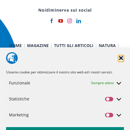
Noidiminerva sui social
HOME
MAGAZINE
TUTTI GLI ARTICOLI
NATURA
CIBO E SALUTE
TECNOLOGIA
TERRA E CIELO
CHIMICA E FISICA
MEDICINA E RICERCA
CURIOSITÀ
INIZIATIVE
CHI SIAMO
Usiamo cookie per ottimizzare il nostro sito web ed i nostri servizi.
NOI DI MINERVA
STATUTO
SOSTIENICI
CONTATTI
Funzionale
Sempre attivo
Politica dei cookie (UE)
Statistiche
Statisti
Privacy Policy
Marketing
Marketi