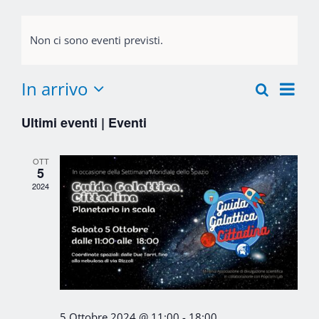
Non ci sono eventi previsti.
Eve
In arrivo
Cerca
Lista
Eventi
Vist
Seleziona
Ultimi eventi | Eventi
la
Nav
Ricerca
data.
e
OTT
5
viste
2024
Navigaz
5 Ottobre 2024 @ 11:00
-
18:00