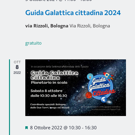
Guida Galattica cittadina 2024
via Rizzoli, Bologna
Via Rizzoli, Bologna
gratuito
OTT
8
2022
Segnalati
8 Ottobre 2022 @ 10:30
-
16:30