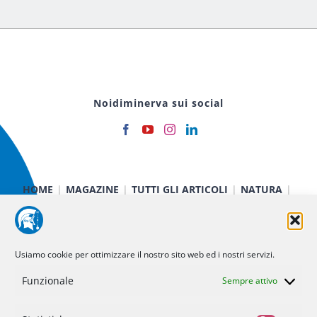
Noidiminerva sui social
HOME
MAGAZINE
TUTTI GLI ARTICOLI
NATURA
CIBO E SALUTE
TECNOLOGIA
TERRA E CIELO
CHIMICA E FISICA
MEDICINA E RICERCA
CURIOSITÀ
INIZIATIVE
CHI SIAMO
Usiamo cookie per ottimizzare il nostro sito web ed i nostri servizi.
NOI DI MINERVA
STATUTO
SOSTIENICI
CONTATTI
Funzionale
Sempre attivo