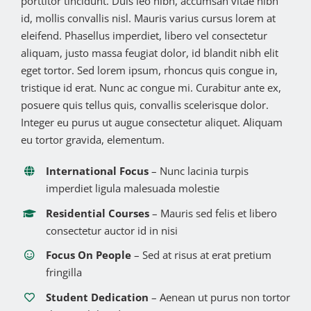
porttitor tincidunt. Duis leo nibh, accumsan vitae nibh
id, mollis convallis nisl. Mauris varius cursus lorem at
eleifend. Phasellus imperdiet, libero vel consectetur
aliquam, justo massa feugiat dolor, id blandit nibh elit
eget tortor. Sed lorem ipsum, rhoncus quis congue in,
tristique id erat. Nunc ac congue mi. Curabitur ante ex,
posuere quis tellus quis, convallis scelerisque dolor.
Integer eu purus ut augue consectetur aliquet. Aliquam
eu tortor gravida, elementum.
International Focus
– Nunc lacinia turpis
imperdiet ligula malesuada molestie
Residential Courses
– Mauris sed felis et libero
consectetur auctor id in nisi
Focus On People
– Sed at risus at erat pretium
fringilla
Student Dedication
– Aenean ut purus non tortor