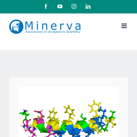
Salta
Facebook
YouTube
Instagram
LinkedIn
al
contenuto
Ingrandisci
immagine