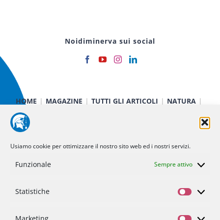
Noidiminerva sui social
HOME
MAGAZINE
TUTTI GLI ARTICOLI
NATURA
CIBO E SALUTE
TECNOLOGIA
TERRA E CIELO
CHIMICA E FISICA
MEDICINA E RICERCA
CURIOSITÀ
INIZIATIVE
CHI SIAMO
Usiamo cookie per ottimizzare il nostro sito web ed i nostri servizi.
NOI DI MINERVA
STATUTO
SOSTIENICI
CONTATTI
Funzionale
Sempre attivo
Statistiche
Politica dei cookie (UE)
Statisti
Privacy Policy
Marketing