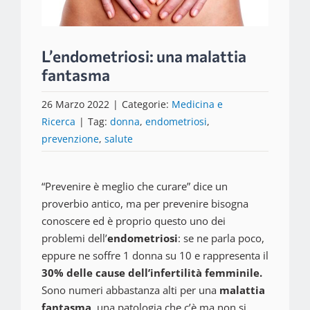
L’endometriosi: una malattia
fantasma
26 Marzo 2022
|
Categorie:
Medicina e
Ricerca
|
Tag:
donna
,
endometriosi
,
prevenzione
,
salute
“Prevenire è meglio che curare” dice un
proverbio antico, ma per prevenire bisogna
conoscere ed è proprio questo uno dei
problemi dell’
endometriosi
: se ne parla poco,
eppure ne soffre 1 donna su 10 e rappresenta il
30% delle cause dell’infertilità femminile.
Sono numeri abbastanza alti per una
malattia
fantasma
, una patologia che c’è ma non si