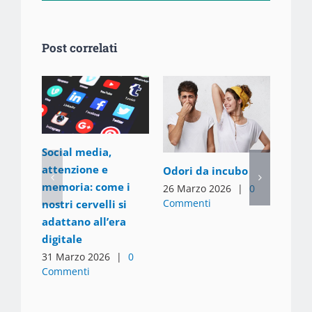
Post correlati
Social media,
attenzione e
Odori da incubo
Tutti
memoria: come i
26 Marzo 2026
|
0
mole
Commenti
nostri cervelli si
4 Mar
adattano all’era
Comm
digitale
31 Marzo 2026
|
0
Commenti