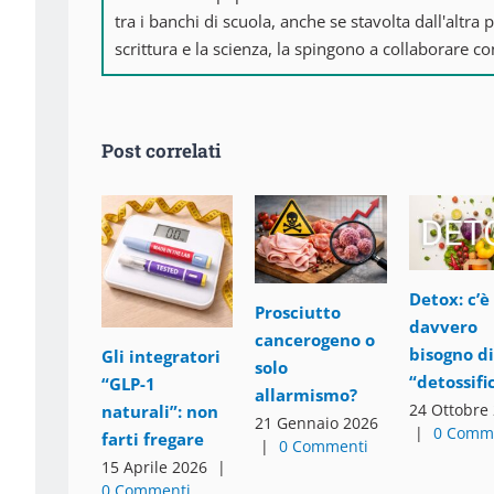
tra i banchi di scuola, anche se stavolta dall'altra 
scrittura e la scienza, la spingono a collaborare 
Post correlati
Detox: c’è
Prosciutto
davvero
cancerogeno o
bisogno di
Gli integratori
solo
“detossifi
“GLP-1
allarmismo?
24 Ottobre
naturali”: non
21 Gennaio 2026
|
0 Comm
farti fregare
|
0 Commenti
15 Aprile 2026
|
0 Commenti