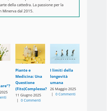
parte della cattedra. La passione per la
con Minerva dal 2015.
Piante e
I limiti della
Medicina: Una
longevità
Gli integrator
Questione
umana
care”?
“GLP-1
(Fito)Complessa?
26 Maggio 2025
 2025
naturali”: non
|
0 Commenti
11 Giugno 2025
enti
farti fregare
|
0 Commenti
15 Aprile 2026
0 Commenti