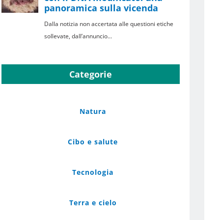
Categorie
Natura
Detox: c’è
Prosciutto
Piante e
Cibo e salute
davvero
cancerogeno o
Medicina: Una
bisogno di
i
solo
Questione
“detossificare”?
Tecnologia
allarmismo?
(Fito)Complessa?
24 Ottobre 2025
21 Gennaio 2026
11 Giugno 2025
|
0 Commenti
|
0 Commenti
|
0 Commenti
Terra e cielo
|