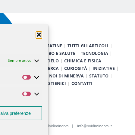
HOME
MAGAZINE
TUTTI GLI ARTICOLI
NATURA
CIBO E SALUTE
TECNOLOGIA
Sempre attivo
TERRA E CIELO
CHIMICA E FISICA
MEDICINA E RICERCA
CURIOSITÀ
INIZIATIVE
CHI SIAMO
NOI DI MINERVA
STATUTO
Statistiche
SOSTIENICI
CONTATTI
Marketing
alva preferenze
Associazione Noidiminerva |
info@noidiminerva.it