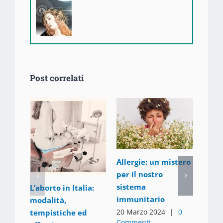
Post correlati
Allergie: un mistero
per il nostro
iPSC:
sistema
L’aborto in Italia:
cellu
immunitario
modalità,
11 Ge
20 Marzo 2024
|
0
tempistiche ed
Comm
Commenti