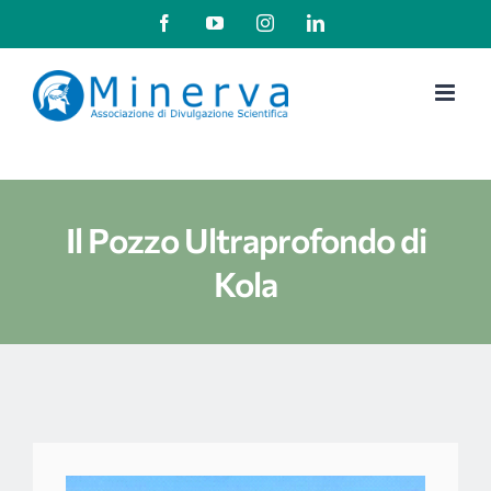
Salta
Facebook
YouTube
Instagram
LinkedIn
al
contenuto
Il Pozzo Ultraprofondo di
Kola
Ingrandisci