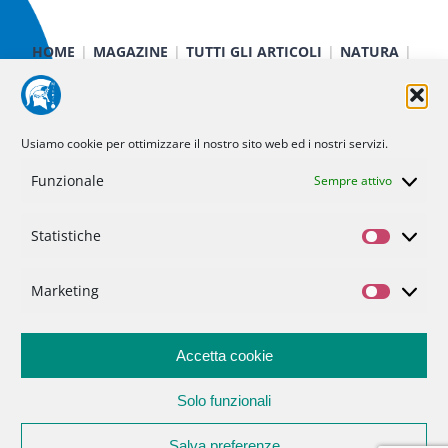
HOME
MAGAZINE
TUTTI GLI ARTICOLI
NATURA
CIBO E SALUTE
TECNOLOGIA
TERRA E CIELO
CHIMICA E FISICA
MEDICINA E RICERCA
CURIOSITÀ
INIZIATIVE
CHI SIAMO
Usiamo cookie per ottimizzare il nostro sito web ed i nostri servizi.
NOI DI MINERVA
STATUTO
SOSTIENICI
CONTATTI
Funzionale
Sempre attivo
Politica dei cookie (UE)
Statistiche
Statisti
Privacy Policy
Marketing
Marketi
Accetta cookie
Solo funzionali
Salva preferenze