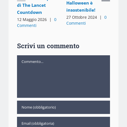
le pi
Halloween è
di The Lancet
28 Lu
insostenibile!
Countdown
Comm
27 Ottobre 2024
|
0
12 Maggio 2026
|
0
Commenti
Commenti
Scrivi un commento
Commento