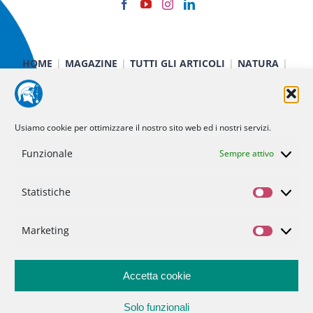
HOME
MAGAZINE
TUTTI GLI ARTICOLI
NATURA
CIBO E SALUTE
TECNOLOGIA
TERRA E CIELO
CHIMICA E FISICA
MEDICINA E RICERCA
CURIOSITÀ
INIZIATIVE
CHI SIAMO
Usiamo cookie per ottimizzare il nostro sito web ed i nostri servizi.
NOI DI MINERVA
STATUTO
SOSTIENICI
CONTATTI
Funzionale
Sempre attivo
Politica dei cookie (UE)
Statistiche
Statisti
Privacy Policy
Marketing
Marketi
Accetta cookie
Solo funzionali