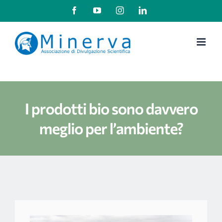
Salta
Facebook
YouTube
Instagram
LinkedIn
al
contenuto
I prodotti bio sono davvero
meglio per l’ambiente?
Ingrandisci