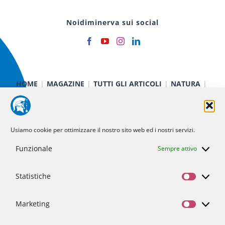
Noidiminerva sui social
HOME
MAGAZINE
TUTTI GLI ARTICOLI
NATURA
CIBO E SALUTE
TECNOLOGIA
TERRA E CIELO
CHIMICA E FISICA
MEDICINA E RICERCA
CURIOSITÀ
INIZIATIVE
CHI SIAMO
Usiamo cookie per ottimizzare il nostro sito web ed i nostri servizi.
NOI DI MINERVA
STATUTO
SOSTIENICI
CONTATTI
Funzionale
Sempre attivo
Statistiche
Politica dei cookie (UE)
Statisti
Privacy Policy
Marketing
Marketi