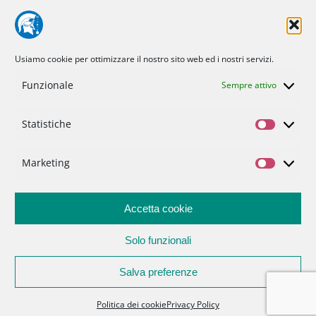
CIBO E SALUTE
TECNOLOGIA
TERRA E CIELO
CHIMICA E FISICA
MEDICINA E RICERCA
CURIOSITÀ
INIZIATIVE
CHI SIAMO
Usiamo cookie per ottimizzare il nostro sito web ed i nostri servizi.
NOI DI MINERVA
STATUTO
SOSTIENICI
CONTATTI
Funzionale
Sempre attivo
Statistiche
Politica dei cookie (UE)
Statisti
Privacy Policy
Marketing
Marketi
Accetta cookie
Solo funzionali
Salva preferenze
Associazione Noidiminerva |
info@noidiminerva.it
Politica dei cookie
Privacy Policy