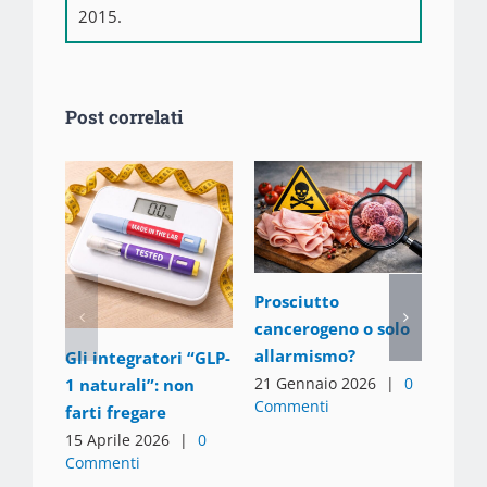
2015.
Post correlati
Detox
Prosciutto
bisog
cancerogeno o solo
“deto
allarmismo?
Gli integratori “GLP-
24 Ot
21 Gennaio 2026
|
0
1 naturali”: non
Comm
Commenti
farti fregare
15 Aprile 2026
|
0
Commenti