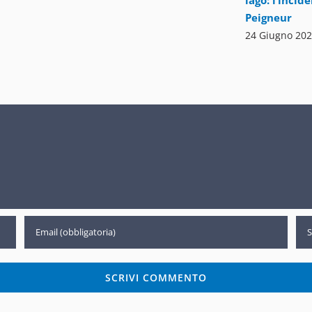
lago: l’incid
Peigneur
24 Giugno 20