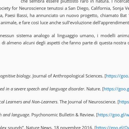
che sembra essere piuttosto raro in natura. I ricerc
ciety for Neuroscience tenutosi a San Diego, California, Sonja V
ega, Paesi Bassi, ha annunciato un nuovo progetto, chiamato Bat
 animale, e fare così luce anche sull’evoluzione dell’apprendimen
nessun sistema analogo al linguaggio umano, i modelli anima
 di almeno alcuni degli aspetti che fanno parte di questa nostra 
cognitive biology
. Journal of Anthropological Sciences. [
https://goo
ed in a severe speech and language disorder
. Nature. [
https://goo.
ocal Learners and Non-Learners
. The Journal of Neuroscience. [
http
ch and language
. Psychonomic Bulletin & Review. [
https://goo.gl
omplex sounds”, Nature News, 18 novembre 2016. [
https://goo.gl/