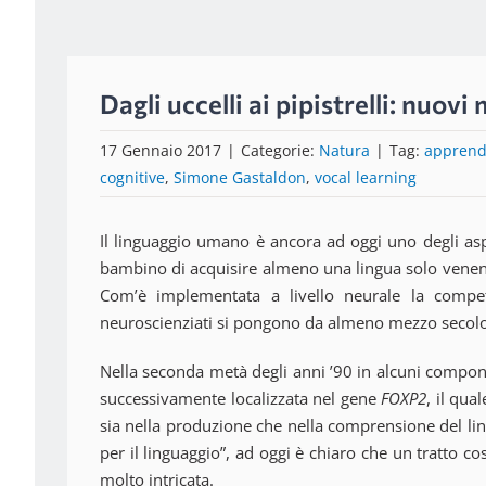
Dagli uccelli ai pipistrelli: nuov
17 Gennaio 2017
|
Categorie:
Natura
|
Tag:
apprend
cognitive
,
Simone Gastaldon
,
vocal learning
Il linguaggio umano è ancora ad oggi uno degli as
bambino di acquisire almeno una lingua solo venen
Com’è implementata a livello neurale la compet
neuroscienziati si pongono da almeno mezzo secolo
Nella seconda metà degli anni ’90 in alcuni componen
successivamente localizzata nel gene
FOXP2
, il qua
sia nella produzione che nella comprensione del lin
per il linguaggio”, ad oggi è chiaro che un tratto
molto intricata.