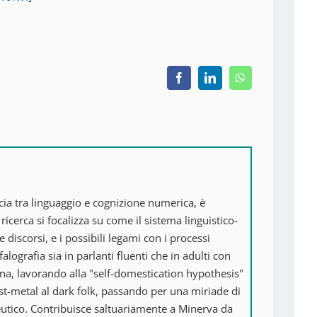
Facebook
LinkedIn
WhatsApp
ccia tra linguaggio e cognizione numerica, è
icerca si focalizza su come il sistema linguistico-
discorsi, e i possibili legami con i processi
alografia sia in parlanti fluenti che in adulti con
na, lavorando alla "self-domestication hypothesis"
st-metal al dark folk, passando per una miriade di
rapeutico. Contribuisce saltuariamente a Minerva da