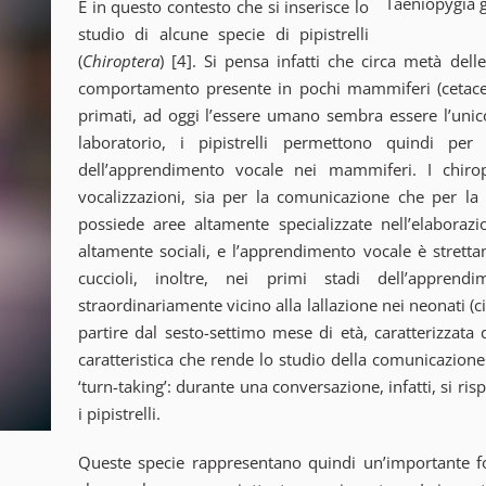
Taeniopygia g
È in questo contesto che si inserisce lo
studio di alcune specie di pipistrelli
(
Chiroptera
) [4]. Si pensa infatti che circa metà delle
comportamento presente in pochi mammiferi (cetacei, 
primati, ad oggi l’essere umano sembra essere l’unico
laboratorio, i pipistrelli permettono quindi pe
dell’apprendimento vocale nei mammiferi. I chirop
vocalizzazioni, sia per la comunicazione che per la
possiede aree altamente specializzate nell’elaboraz
altamente sociali, e l’apprendimento vocale è stretta
cuccioli, inoltre, nei primi stadi dell’appre
straordinariamente vicino alla lallazione nei neonati (
partire dal sesto-settimo mese di età, caratterizzata d
caratteristica che rende lo studio della comunicazion
‘turn-taking’: durante una conversazione, infatti, si rispe
i pipistrelli.
Queste specie rappresentano quindi un’importante 