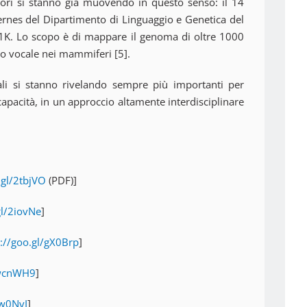
atori si stanno già muovendo in questo senso: il 14
ernes del Dipartimento di Linguaggio e Genetica del
 1K. Lo scopo è di mappare il genoma di oltre 1000
to vocale nei mammiferi [5].
li si stanno rivelando sempre più importanti per
capacità, in un approccio altamente interdisciplinare
.gl/2tbjVO
(PDF)]
gl/2iovNe
]
s://goo.gl/gX0Brp
]
/wcnWH9
]
Qw0NvI
]