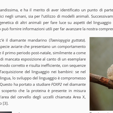
dissima, e ha il merito di aver identificato un punto di parte
i negli umani, sia per l’utilizzo di modelli animali. Successivame
genetica di altri animali per fare luce su aspetti del linguag
 può fornire informazioni utili per far avanzare la nostra compre
’è il diamante mandarino (
Taeniopygia guttata
).
’, specie aviarie che presentano un comportamento
 il primo periodo post-natale, similmente a come
o di mancata esposizione al canto di un esemplare
n modo corretto e risulta inefficiente, con sequenze
l’acquisizione del linguaggio nei bambini: se nel
 lingua, lo sviluppo del linguaggio è compromesso
 Questo ha portato a studiare
FOXP2
nel diamante
 è scoperto che la proteina è presente in misura
rea del cervello degli uccelli chiamata Area X,
 [3].