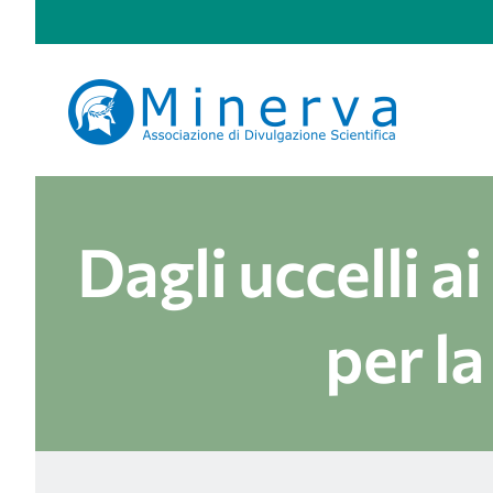
Salta
al
contenuto
Dagli uccelli ai
per la