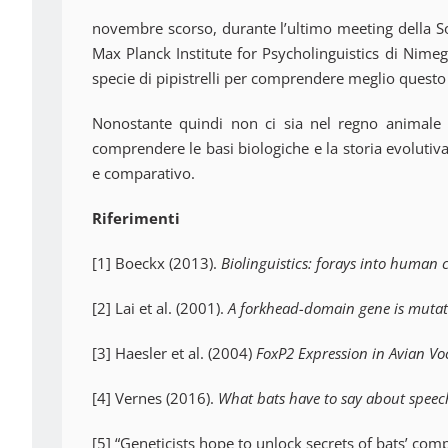
novembre scorso, durante l’ultimo meeting della So
Max Planck Institute for Psycholinguistics di Nim
specie di pipistrelli per comprendere meglio questo
Nonostante quindi non ci sia nel regno animale 
comprendere le basi biologiche e la storia evolutiva
e comparativo.
Riferimenti
[1] Boeckx (2013).
Biolinguistics: forays into human 
[2] Lai et al. (2001).
A forkhead-domain gene is mutat
[3] Haesler et al. (2004)
FoxP2 Expression in Avian V
[4] Vernes (2016).
What bats have to say about spee
[5] “Geneticists hope to unlock secrets of bats’ c