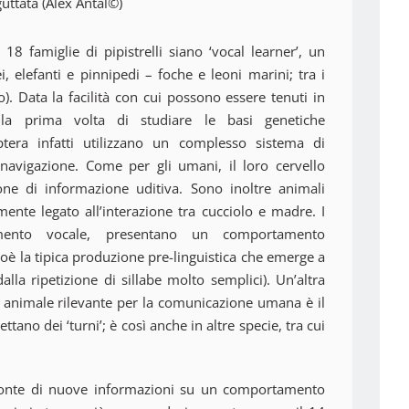
uttata (Alex Antal©)
 18 famiglie di pipistrelli siano ‘vocal learner’, un
elefanti e pinnipedi – foche e leoni marini; tra i
). Data la facilità con cui possono essere tenuti in
r la prima volta di studiare le basi genetiche
tera infatti utilizzano un complesso sistema di
 navigazione. Come per gli umani, il loro cervello
ione di informazione uditiva. Sono inoltre animali
mente legato all’interazione tra cucciolo e madre. I
ndimento vocale, presentano un comportamento
cioè la tipica produzione pre-linguistica che emerge a
alla ripetizione di sillabe molto semplici). Un’altra
e animale rilevante per la comunicazione umana è il
ttano dei ‘turni’; è così anche in altre specie, tra cui
fonte di nuove informazioni su un comportamento