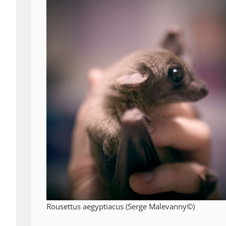
Rousettus aegyptiacus (Serge Malevanny©)