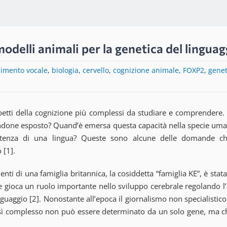
i modelli animali per la genetica del lingua
imento vocale
,
biologia
,
cervello
,
cognizione animale
,
FOXP2
,
genet
petti della cognizione più complessi da studiare e comprendere.
done esposto? Quand’è emersa questa capacità nella specie umana
enza di una lingua? Queste sono alcune delle domande che li
 [1].
ti di una famiglia britannica, la cosiddetta “famiglia KE”, è stata
le gioca un ruolo importante nello sviluppo cerebrale regolando l’a
guaggio [2]. Nonostante all’epoca il giornalismo non specialistico
 così complesso non può essere determinato da un solo gene, ma ch