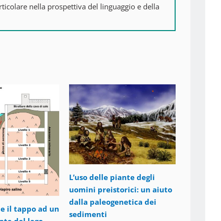
colare nella prospettiva del linguaggio e della
L’impatto
cambiamen
L’uso delle piante degli
report di
uomini preistorici: un aiuto
Countdo
dalla paleogenetica dei
12 Maggio
ie il tappo ad un
sedimenti